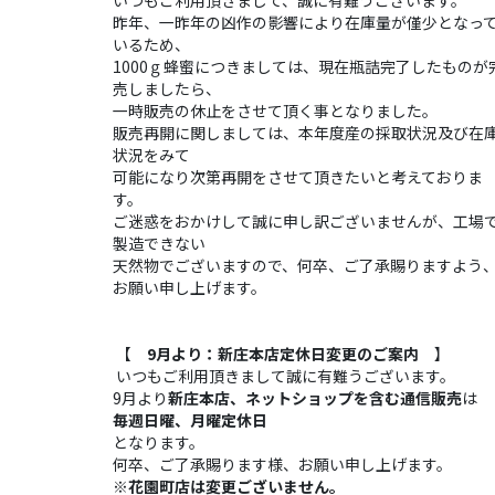
昨年、一昨年の凶作の影響により在庫量が僅少となっ
いるため、
1000ｇ蜂蜜につきましては、現在瓶詰完了したものが
売しましたら、
一時販売の休止をさせて頂く事となりました。
販売再開に関しましては、本年度産の採取状況及び在
状況をみて
可能になり次第再開をさせて頂きたいと考えておりま
す。
ご迷惑をおかけして誠に申し訳ございませんが、工場
製造できない
天然物でございますので、何卒、ご了承賜りますよう
お願い申し上げます。
【
9月より：新庄本店定休日変更のご案内
】
いつもご利用頂きまして誠に有難うございます。
9月より
新庄本店、ネットショップを含む通信販売
は
毎週日曜、月曜定休日
となります。
何卒、ご了承賜ります様、お願い申し上げます。
※花園町店は変更ございません。