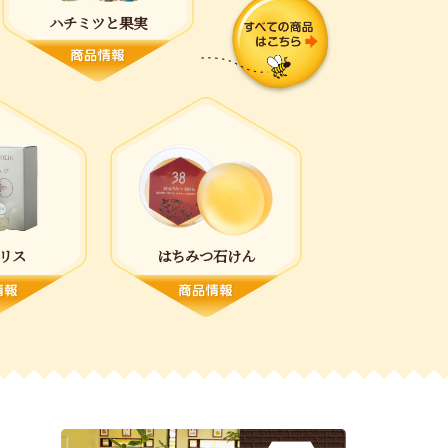
ハチミツと果実
リス
はちみつ石けん