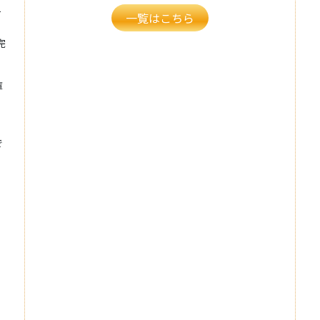
て
一覧はこちら
完
庫
で
、