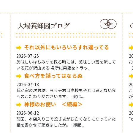
大場養蜂園ブログ
それ以外にもいろいろすれ違ってる
2026-07-25
2
美味しいはちみつを採る時には、美味しい蜜を流して
お
いる花が沢山ある 場所に巣箱をトラッ...
（
食べ方を誤ってはならぬ
2026-07-18
2
我が家の次男坊、ヨッチ君は高校男子とは思えない食
こ
へのこだわりがございます。 実は...
が
神様のお使い ＜続編＞
2026-06-12
2
前回、本店入り口で蛇さまがお亡くなりになっていた
"
話を書かせて頂きましたが。 縁起...